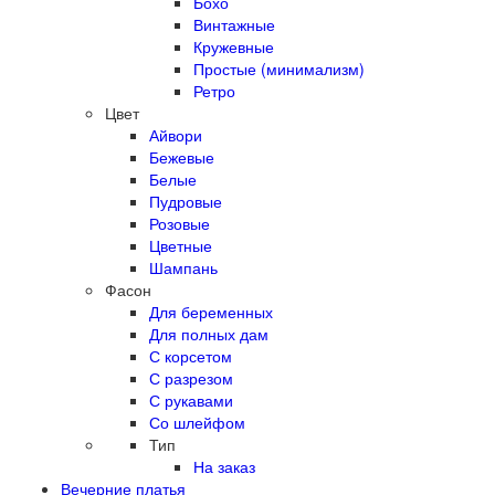
Бохо
Винтажные
Кружевные
Простые (минимализм)
Ретро
Цвет
Айвори
Бежевые
Белые
Пудровые
Розовые
Цветные
Шампань
Фасон
Для беременных
Для полных дам
С корсетом
С разрезом
С рукавами
Со шлейфом
Тип
На заказ
Вечерние платья