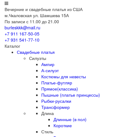
Вечерние
и свадебные
платья из США
м.Чкаловская ул. Шамшева 15А
По записи с 11.00 до 21.00
burleskkk@mail.ru
+7 911
167-50-05
+7 931
541-77-10
Каталог
Свадебные платья
Силуэты
Ампир
А-силуэт
Костюмы для невесты
Платье-футляр
Прямое(классика)
Пышные (платье принцессы)
Рыбки-русалки
Трансформер
Длина
Длинные (в пол)
Короткие
Стиль