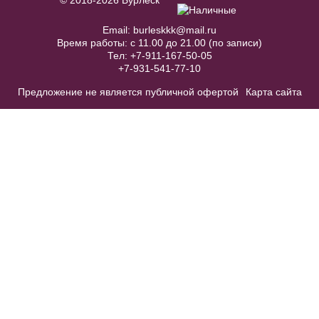
Купить
Email:
burleskkk@mail.ru
Время работы: с 11.00 до 21.00 (по записи)
Тел:
+7-911-167-50-05
+7-931-541-77-10
Модель №C266
Предложение не является публичной офертой
Карта сайта
40
42
44
46
48
50
52
В примерочную
Купить
WS01r Шубка