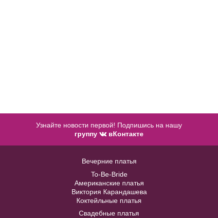
Купить
Купить
Узнайте новости первой! Подпишись на нашу
группу
вКонтакте
Жакет J005
Вечерние платья
To-Be-Bride
В примерочную
Американские платья
Виктория Карандашева
Коктейльные платья
Купить
Свадебные платья
Модель №C355