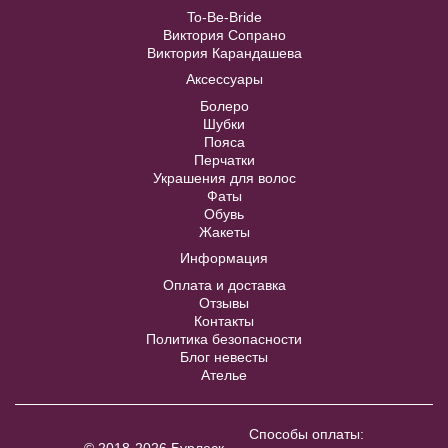
Модель № RB006 атласное для
To-Be-Bride
беременных с завышенной талией
Виктория Сопрано
40
42
44
46
48
Виктория Карандашева
Аксессуары
В примерочную
50
52
Болеро
Шубки
Купить
Пояса
Перчатки
В примерочную
Украшения для волос
Фаты
Обувь
Купить
Жакеты
Информация
Оплата и доставка
Отзывы
Контакты
Политика безопасности
Блог невесты
Ателье
Жакет J004
В примерочную
Способы оплаты:
© 2018-2026 Бурлеск