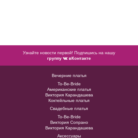
Узнайте новости первой! Подпишись на нашу
группу
вКонтакте
Accessories №A47
Вечерние платья
Модель №C188
To-Be-Bride
В примерочную
Американские платья
Виктория Карандашева
40
42
44
46
48
Коктейльные платья
Купить
Свадебные платья
To-Be-Bride
50
52
Виктория Сопрано
Виктория Карандашева
Аксессуары