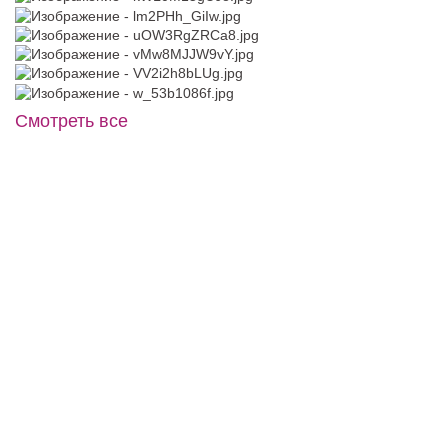
Смотреть все
Украшение для волос 27
23820 Astar силуэта русалка от
бренда Victoria Soprano
В примерочную
В примерочную
Купить
Купить