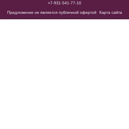
+7-931-541-77-10
Модель №C208
Предложение не является публичной офертой
Карта сайта
40
42
44
46
48
50
52
В примерочную
Купить
Accessories №A25
В примерочную