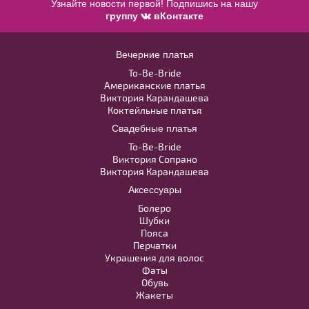
Узнайте новости первой! Подпишись на нашу
группу
вКонтакте
WS01r Шубка
Вечерние платья
To-Be-Bride
В примерочную
Американские платья
Виктория Карандашева
Коктейльные платья
Купить
Свадебные платья
To-Be-Bride
Модель №C293
Виктория Сопрано
Виктория Карандашева
Аксессуары
40
42
44
46
48
Болеро
Шубки
Пояса
50
52
Перчатки
Украшения для волос
Фаты
В примерочную
Обувь
Жакеты