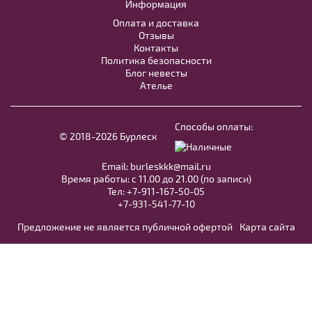
Информация
Купить
Оплата и доставка
Отзывы
Контакты
Политика безопасности
Блог невесты
Ателье
Жакет J022
В примерочную
Способы оплаты:
© 2018-2026 Бурлеск
Купить
Email:
burleskkk@mail.ru
Время работы: с 11.00 до 21.00 (по записи)
Тел:
+7-911-167-50-05
+7-931-541-77-10
Предложение не является публичной офертой
Карта сайта
ROSA CLARÁ №8A91