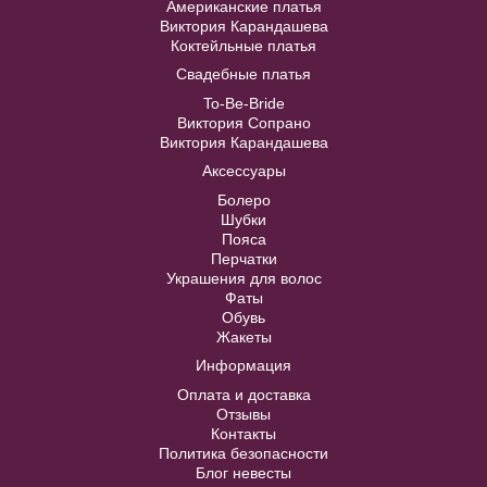
Американские платья
Виктория Карандашева
В примерочную
Коктейльные платья
Свадебные платья
Купить
To-Be-Bride
Black Star №1831-1832 на одно
Виктория Сопрано
плечо от Victoria Soprano
Виктория Карандашева
Аксессуары
40
42
44
46
48
Болеро
Шубки
Пояса
Перчатки
50
52
Украшения для волос
Фаты
Обувь
В примерочную
Жакеты
Информация
Купить
Оплата и доставка
Отзывы
Контакты
Политика безопасности
Блог невесты