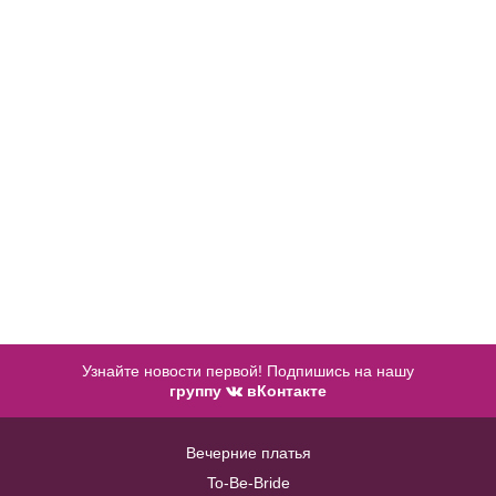
Купить
50
52
В примерочную
Купить
Узнайте новости первой! Подпишись на нашу
группу
вКонтакте
Вечерние платья
Серый пояс с объемным бантом
BL007W
To-Be-Bride