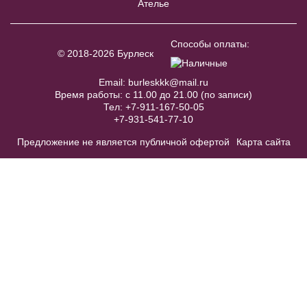
Ателье
Синий пояс, плотно расшитый
Способы оплаты:
камнями BL008B
© 2018-2026 Бурлеск
В примерочную
Email:
burleskkk@mail.ru
Время работы: с 11.00 до 21.00 (по записи)
Тел:
+7-911-167-50-05
Купить
+7-931-541-77-10
Предложение не является публичной офертой
Карта сайта
Модель №NN082B
40
42
44
46
48
50
52