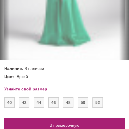
Наличие:
В наличии
Цвет
: Яркий
Узнайте свой размер
40
42
44
46
48
50
52
В примерочную