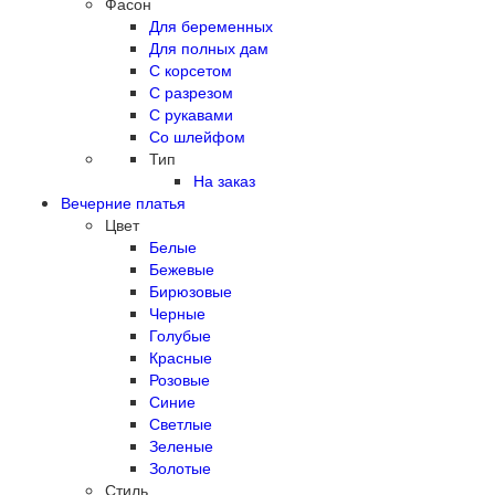
Фасон
Для беременных
Для полных дам
С корсетом
С разрезом
С рукавами
Со шлейфом
Тип
На заказ
Вечерние платья
Цвет
Белые
Бежевые
Бирюзовые
Черные
Голубые
Красные
Розовые
Синие
Светлые
Зеленые
Золотые
Стиль