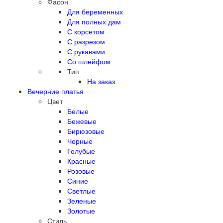
Фасон
Для беременных
Для полных дам
С корсетом
С разрезом
С рукавами
Со шлейфом
Тип
На заказ
Вечерние платья
Цвет
Белые
Бежевые
Бирюзовые
Черные
Голубые
Красные
Розовые
Синие
Светлые
Зеленые
Золотые
Стиль