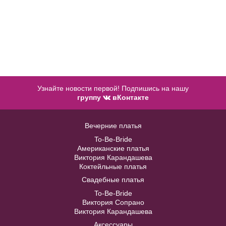
Узнайте новости первой! Подпишись на нашу
группу
вКонтакте
Жакет J036
Вечерние платья
Модель № 1093
To-Be-Bride
В примерочную
Американские платья
Виктория Карандашева
40
42
44
46
48
Коктейльные платья
Купить
Свадебные платья
50
52
To-Be-Bride
Виктория Сопрано
Виктория Карандашева
В примерочную
Аксессуары