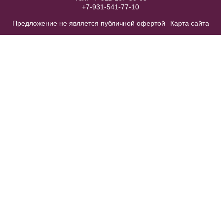
Модель № 2028
+7-931-541-77-10
Предложение не является публичной офертой
Карта сайта
В примерочную
Купить
Жакет J022
В примерочную