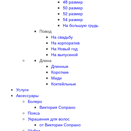
48 размер
50 размер
52 размер
54 размер
На большую грудь
Повод
На свадьбу
На корпоратив
На Новый год
На выпускной
Длина
Длинные
Короткие
Миди
Коктейльные
Услуги
Аксессуары
Болеро
Виктория Сопрано
Пояса
Украшения для волос
от Виктории Сопрано
Шубки