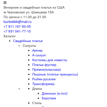
Вечерние
и свадебные
платья из США
м.Чкаловская ул. Шамшева 15А
По записи с 11.00 до 21.00
burleskkk@mail.ru
+7 911
167-50-05
+7 931
541-77-10
Каталог
Свадебные платья
Силуэты
Ампир
А-силуэт
Костюмы для невесты
Платье-футляр
Прямое(классика)
Пышные (платье принцессы)
Рыбки-русалки
Трансформер
Длина
Длинные (в пол)
Короткие
Стиль