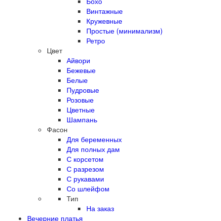
Бохо
Винтажные
Кружевные
Простые (минимализм)
Ретро
Цвет
Айвори
Бежевые
Белые
Пудровые
Розовые
Цветные
Шампань
Фасон
Для беременных
Для полных дам
С корсетом
С разрезом
С рукавами
Со шлейфом
Тип
На заказ
Вечерние платья