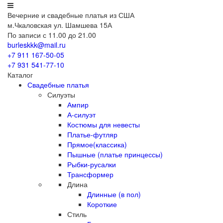
Вечерние
и свадебные
платья из США
м.Чкаловская ул. Шамшева 15А
По записи с 11.00 до 21.00
burleskkk@mail.ru
+7 911
167-50-05
+7 931
541-77-10
Каталог
Свадебные платья
Силуэты
Ампир
А-силуэт
Костюмы для невесты
Платье-футляр
Прямое(классика)
Пышные (платье принцессы)
Рыбки-русалки
Трансформер
Длина
Длинные (в пол)
Короткие
Стиль