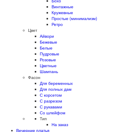
Бохо
Винтажные
Кружевные
Простые (минимализм)
Ретро
Цвет
Айвори
Бежевые
Белые
Пудровые
Розовые
Цветные
Шампань
Фасон
Для беременных
Для полных дам
С корсетом
С разрезом
С рукавами
Со шлейфом
Тип
На заказ
Вечерние платья