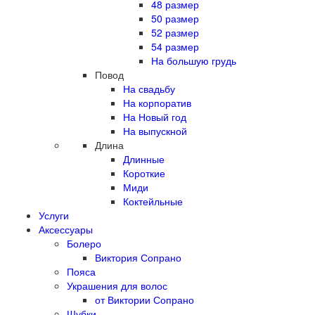
48 размер
50 размер
52 размер
54 размер
На большую грудь
Повод
На свадьбу
На корпоратив
На Новый год
На выпускной
Длина
Длинные
Короткие
Миди
Коктейльные
Услуги
Аксессуары
Болеро
Виктория Сопрано
Пояса
Украшения для волос
от Виктории Сопрано
Шубки