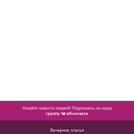
50
52
Купить
В примерочную
Купить
Узнайте новости первой! Подпишись на нашу
группу
вКонтакте
Вечерние платья
Бордовый пояс с крупными