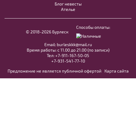
Блог невесты
Ателье
Синий пояс, плотно расшитый
Способы оплаты:
камнями BL008B
© 2018-2026 Бурлеск
Email:
burleskkk@mail.ru
В примерочную
Время работы: с 11.00 до 21.00 (по записи)
Тел:
+7-911-167-50-05
Selesta №15918 розовое с пышным
+7-931-541-77-10
Купить
силуэтом
Предложение не является публичной офертой
Карта сайта
В примерочную
Купить