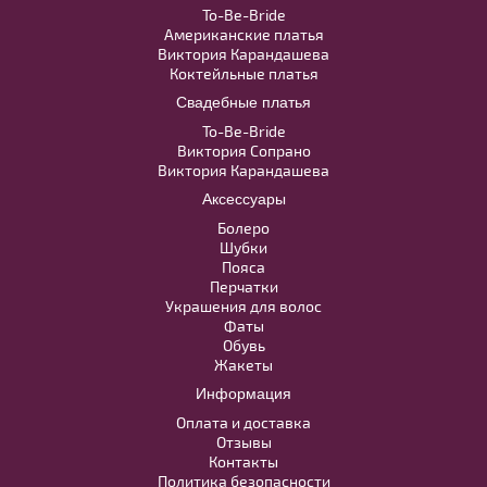
камнями и стразами BL005W
To-Be-Bride
Американские платья
Виктория Карандашева
В примерочную
Коктейльные платья
Свадебные платья
Купить
Veil №1917
To-Be-Bride
Виктория Сопрано
Виктория Карандашева
В примерочную
Аксессуары
Болеро
Купить
Шубки
Пояса
Перчатки
Украшения для волос
Фаты
Обувь
Жакеты
Информация
Оплата и доставка
Отзывы
Контакты
Политика безопасности