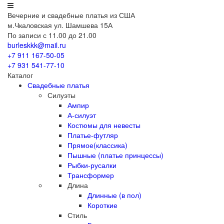
Вечерние
и свадебные
платья из США
м.Чкаловская ул. Шамшева 15А
По записи с 11.00 до 21.00
burleskkk@mail.ru
+7 911
167-50-05
+7 931
541-77-10
Каталог
Свадебные платья
Силуэты
Ампир
А-силуэт
Костюмы для невесты
Платье-футляр
Прямое(классика)
Пышные (платье принцессы)
Рыбки-русалки
Трансформер
Длина
Длинные (в пол)
Короткие
Стиль