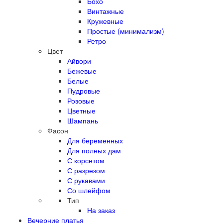
Бохо
Винтажные
Кружевные
Простые (минимализм)
Ретро
Цвет
Айвори
Бежевые
Белые
Пудровые
Розовые
Цветные
Шампань
Фасон
Для беременных
Для полных дам
С корсетом
С разрезом
С рукавами
Со шлейфом
Тип
На заказ
Вечерние платья