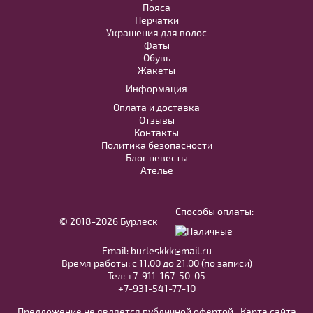
Пояса
50
52
Перчатки
В примерочную
Украшения для волос
Фаты
В примерочную
Обувь
Купить
Жакеты
Информация
Купить
Оплата и доставка
Отзывы
Контакты
Политика безопасности
Блог невесты
Ателье
Синий пояс, плотно расшитый
камнями BL008B
Способы оплаты:
© 2018-2026 Бурлеск
В примерочную
Email:
burleskkk@mail.ru
Время работы: с 11.00 до 21.00 (по записи)
Купить
Тел:
+7-911-167-50-05
+7-931-541-77-10
Предложение не является публичной офертой
Карта сайта