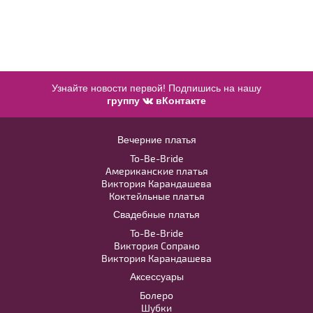
Узнайте новости первой! Подпишись на нашу
группу
вКонтакте
Вечерние платья
Голубой пояс с бантом BL003W
To-Be-Bride
Американские платья
В примерочную
Виктория Карандашева
Коктейльные платья
Купить
Свадебные платья
Модель №C67
To-Be-Bride
Модель №TB023B
Виктория Сопрано
40
42
44
46
48
Виктория Карандашева
Аксессуары
40
42
44
46
48
50
52
Болеро
Шубки