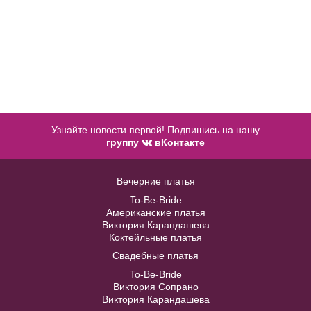
Узнайте новости первой! Подпишись на нашу
группу
вКонтакте
Accessories №A06
Вечерние платья
Модель № 1240
To-Be-Bride
В примерочную
Американские платья
Виктория Карандашева
40
42
44
46
48
Коктейльные платья
Купить
Свадебные платья
To-Be-Bride
50
52
Виктория Сопрано
Виктория Карандашева