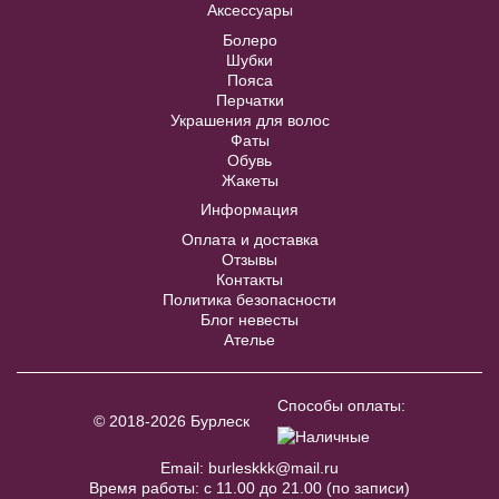
Аксессуары
В примерочную
Болеро
Шубки
Купить
Пояса
Перчатки
Украшения для волос
Фаты
Обувь
Жакеты
Информация
Оплата и доставка
Отзывы
Контакты
Политика безопасности
Блог невесты
Ателье
Accessories №A43
В примерочную
Способы оплаты:
© 2018-2026 Бурлеск
Купить
Email:
burleskkk@mail.ru
Время работы: с 11.00 до 21.00 (по записи)