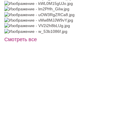
Смотреть все
Accessories №A27
Kristelle №4616 прямого силуэта с
широким атласным поясом
В примерочную
В примерочную
Купить
Купить