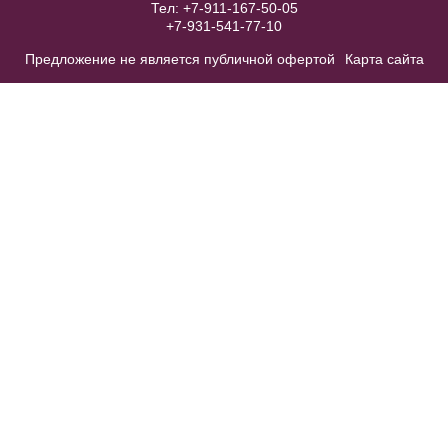
Тел:
+7-911-167-50-05
+7-931-541-77-10
Модель № CGL2629
Предложение не является публичной офертой
Карта сайта
40
42
44
46
48
50
52
В примерочную
Купить
Accessories №A44
В примерочную