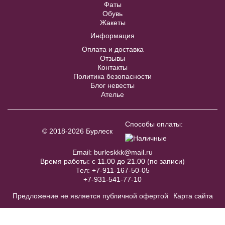
Фаты
Обувь
Купить
Жакеты
Информация
Оплата и доставка
Отзывы
Контакты
Политика безопасности
Блог невесты
Ателье
Серый пояс с объемным бантом
BL007W
Способы оплаты:
© 2018-2026 Бурлеск
В примерочную
Email:
burleskkk@mail.ru
Black Star №1803 молочного цвета
Время работы: с 11.00 до 21.00 (по записи)
от бренда Victoria Soprano
Купить
Тел:
+7-911-167-50-05
+7-931-541-77-10
В примерочную
Предложение не является публичной офертой
Карта сайта
Купить
Модель №ED003B