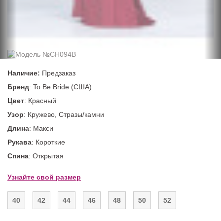
Наличие:
Предзаказ
Бренд
: To Be Bride (США)
Цвет
: Красный
Узор
: Кружево, Стразы/камни
Длина
: Макси
Рукава
: Короткие
Спина
: Открытая
Узнайте свой размер
40
42
44
46
48
50
52