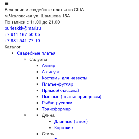
Вечерние
и свадебные
платья из США
м.Чкаловская ул. Шамшева 15А
По записи с 11.00 до 21.00
burleskkk@mail.ru
+7 911
167-50-05
+7 931
541-77-10
Каталог
Свадебные платья
Силуэты
Ампир
А-силуэт
Костюмы для невесты
Платье-футляр
Прямое(классика)
Пышные (платье принцессы)
Рыбки-русалки
Трансформер
Длина
Длинные (в пол)
Короткие
Стиль