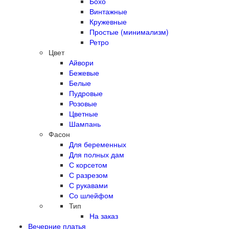
Бохо
Винтажные
Кружевные
Простые (минимализм)
Ретро
Цвет
Айвори
Бежевые
Белые
Пудровые
Розовые
Цветные
Шампань
Фасон
Для беременных
Для полных дам
С корсетом
С разрезом
С рукавами
Со шлейфом
Тип
На заказ
Вечерние платья