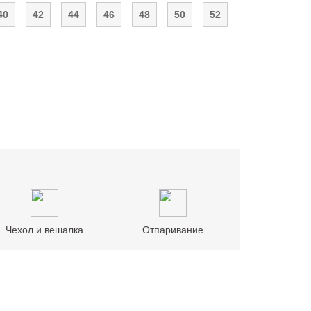
40
42
44
46
48
50
52
Чехол и вешалка
Отпаривание