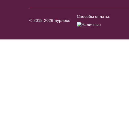
Способы оплаты:
© 2018-2026 Бурлеск
Accessories №A16
В примерочную
Купить
Модель №TB058
В примерочную
Anny №SP8806 светло-серое
Купить
бэби-долл
40
42
44
46
48