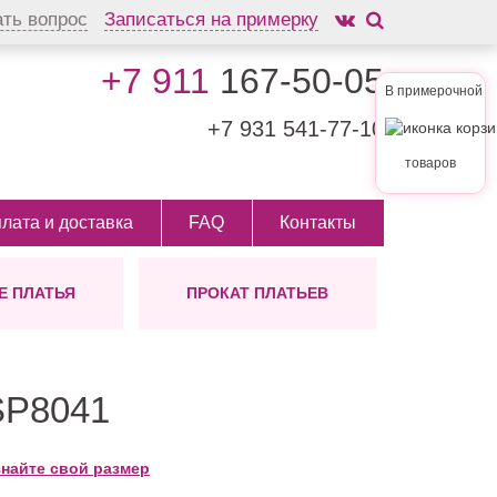
ать вопрос
Записаться на примерку
+7 911
167-50-05
В примерочной
+7 931
541-77-10
товаров
лата и доставка
FAQ
Контакты
 ПЛАТЬЯ
ПРОКАТ ПЛАТЬЕВ
АШЕНИЯ
ЛИНА
ШУБКИ
ТИП
 ВОЛОС
ых
инные
На заказ
ктории
ам
откие
но
SP8041
ди
ктейльные
знайте свой размер