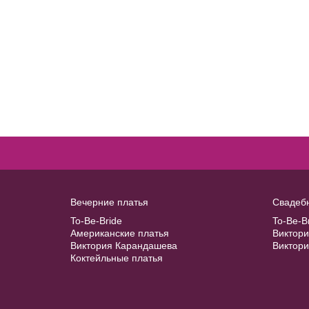
Accessories №A39
В примерочную
Купить
Anny №SP1304
Balero №B10
40
42
44
46
48
В примерочную
Вечерние платья
Свадеб
50
52
To-Be-Bride
To-Be-B
Купить
Американские платья
Виктор
Виктория Карандашева
Виктор
Коктейльные платья
В примерочную
Купить