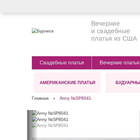
Вечерние
и свадебные
платья из США
Свадебные платья
Вечерние платья
АМЕРИКАНСКИЕ ПЛАТЬЯ
БУДУАРНЫ
СИЛУЭТЫ
ЦВЕТ
ДЛИНА
Главная
Anny №SP8041
Ампир
Белые
Длинные (в п
А-силуэт
Бежевые
Короткие
СТИЛЬ
Костюмы для невесты
Бирюзовые
Платье-футляр
Черные
Бохо
Прямое(классика)
Голубые
Винтажные