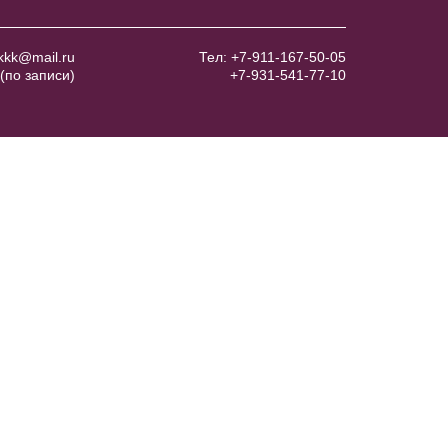
kkk@mail.ru
Тел:
+7-911-167-50-05
(по записи)
+7-931-541-77-10