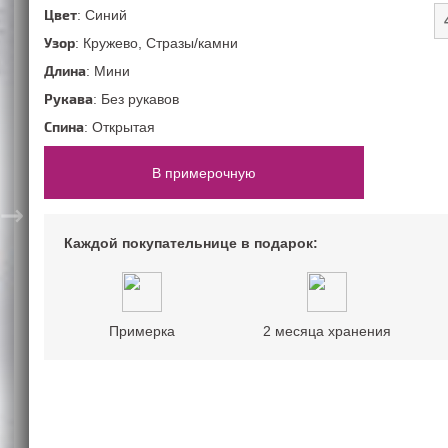
52 размер
Цветные
Со шлейфом
Цвет
: Синий
54 размер
Шампань
Узор
: Кружево, Стразы/камни
На большую грудь
нимализм)
ПОВОД
Длина
: Мини
Рукава
: Без рукавов
На свадьбу
Спина
: Открытая
На корпоратив
На Новый год
В примерочную
На выпускной
→
Каждой покупательнице в подарок:
Примерка
2 месяца хранения