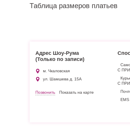
Таблица размеров платьев
Адрес Шоу-Рума
Спос
(Только по записи)
Само
С ПР
м. Чкаловская
Курь
ул. Шамшева д. 15А
С ПР
Почт
Позвонить
Показать на карте
EMS 