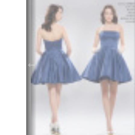
Пышные (платье
Красные
Кружевные
принцессы)
Розовые
Простые (ми
Рыбки-русалки
Синие
Ретро
Трансформер
Светлые
Зеленые
Золотые
←