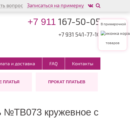
ть вопрос
Записаться на примерку
167-50-05
+7 911
В примерочной
+7 931
541-77-10
товаров
лата и доставка
FAQ
Контакты
 ПЛАТЬЯ
ПРОКАТ ПЛАТЬЕВ
АШЕНИЯ
ИНА
ШУБКИ
ТИП
ВОЛОС
ых
инные
На заказ
ктории
м
откие
но
ь №TB073 кружевное с
ди
тейльные