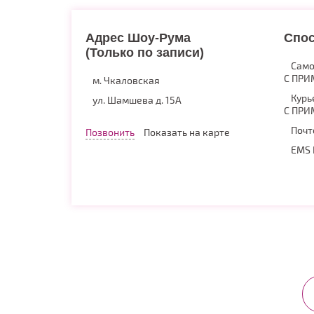
Адрес Шоу-Рума
Спос
(Только по записи)
Само
С ПРИ
м. Чкаловская
Курь
ул. Шамшева д. 15А
С ПРИ
Почт
Позвонить
Показать на карте
EMS 