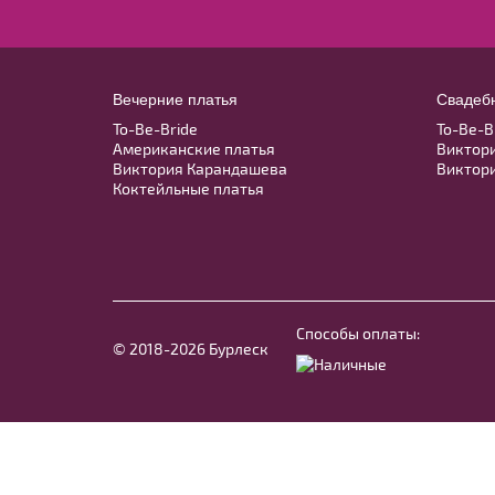
GS002B
В примерочную
40
42
44
46
48
Купить
Вечерние платья
Свадеб
To-Be-Bride
To-Be-B
50
52
Американские платья
Виктор
Виктория Карандашева
Виктор
Коктейльные платья
В примерочную
Купить
Способы оплаты:
© 2018-2026 Бурлеск