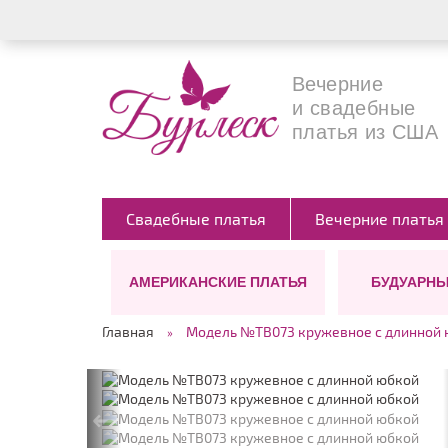
Вечерние
и свадебные
платья из США
Свадебные платья
Вечерние платья
АМЕРИКАНСКИЕ ПЛАТЬЯ
БУДУАРНЫ
СИЛУЭТЫ
ЦВЕТ
ДЛИНА
Главная
Модель №TB073 кружевное с длинной
Ампир
Белые
Длинные (в п
А-силуэт
Бежевые
Короткие
Костюмы для невесты
Бирюзовые
СТИЛЬ
←
Платье-футляр
Черные
Бохо
Прямое(классика)
Голубые