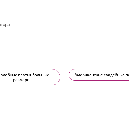
атора
вадебные платья больших
Американские свадебные п
размеров