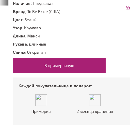
50 размер
Предзаказ
Наличие:
52 размер
Цветные
Со шлейфом
У
: To Be Bride (США)
Бренд
54 размер
Шампань
На большую грудь
нимализм)
: Белый
Цвет
ПОВОД
: Кружево
Узор
На свадьбу
: Макси
Длина
На корпоратив
: Длинные
Рукава
На Новый год
: Открытая
Спина
На выпускной
В примерочную
Каждой покупательнице в подарок:
Примерка
2 месяца хранения