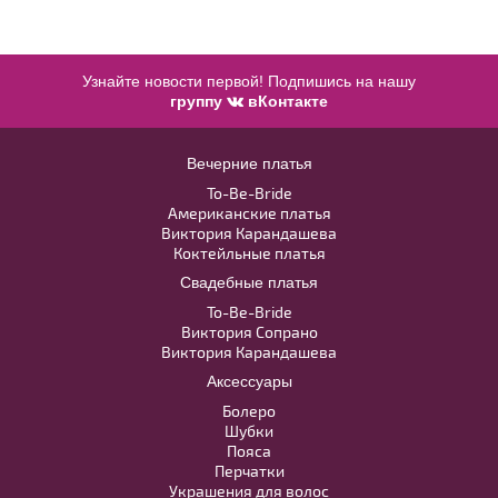
Узнайте новости первой! Подпишись на нашу
группу
вКонтакте
Accessories №A47
Вечерние платья
Модель №C311
To-Be-Bride
В примерочную
Американские платья
40
42
44
46
48
Виктория Карандашева
Коктейльные платья
Купить
Свадебные платья
50
52
To-Be-Bride
Виктория Сопрано
Виктория Карандашева
В примерочную
Аксессуары
Болеро
Купить
Шубки
Пояса
Перчатки
Украшения для волос