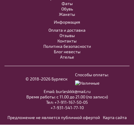
Фаты
Обувь
Жакеты
Информация
Оплата и доставка
Отзывы
Контакты
Политика безопасности
Блог невесты
Ателье
Accessories №A29
В примерочную
Способы оплаты:
© 2018-2026 Бурлеск
Купить
Email:
burleskkk@mail.ru
Время работы: с 11.00 до 21.00 (по записи)
Тел:
+7-911-167-50-05
Zara №6617
+7-931-541-77-10
Предложение не является публичной офертой
Карта сайта
В примерочную