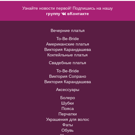
Узнайте новости первой! Подпишись на нашу
группу
вКонтакте
Accessories №A23
Вечерние платья
Модель №39 длинное бежевого
цвета
To-Be-Bride
В примерочную
Американские платья
Виктория Карандашева
40
42
44
46
48
Коктейльные платья
Купить
Свадебные платья
To-Be-Bride
50
52
Виктория Сопрано
Виктория Карандашева
Аксессуары
В примерочную
Болеро
Шубки
Купить
Пояса
Перчатки
Украшения для волос
Фаты
Обувь