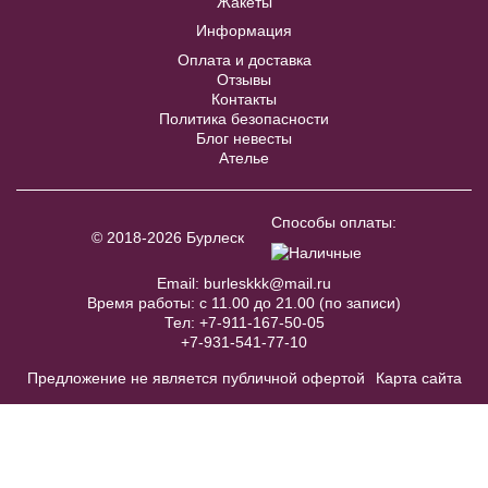
Жакеты
Информация
Оплата и доставка
Отзывы
Контакты
Политика безопасности
Блог невесты
Ателье
Accessories №A29
В примерочную
Способы оплаты:
© 2018-2026 Бурлеск
Купить
Email:
burleskkk@mail.ru
Время работы: с 11.00 до 21.00 (по записи)
Тел:
+7-911-167-50-05
+7-931-541-77-10
Модель № 1178
Предложение не является публичной офертой
Карта сайта
40
42
44
46
48
50
52