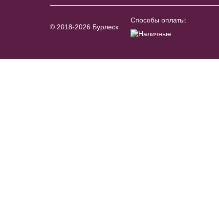
Способы оплаты:
© 2018-2026 Бурлеск
Veil №1717
В примерочную
Купить
Модель №173
В примерочную
Купить