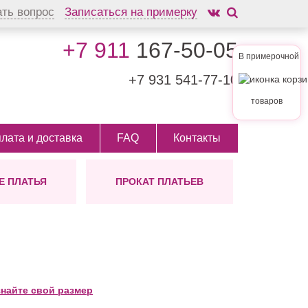
ать вопрос
Записаться на примерку
+7 911
167-50-05
В примерочной
+7 931
541-77-10
товаров
лата и доставка
FAQ
Контакты
 ПЛАТЬЯ
ПРОКАТ ПЛАТЬЕВ
АШЕНИЯ
ЛИНА
ШУБКИ
ТИП
 ВОЛОС
ых
инные
На заказ
ктории
ам
откие
но
ди
ктейльные
знайте свой размер