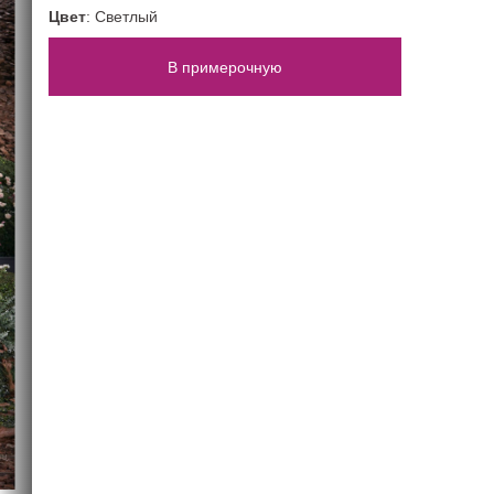
52 размер
Цветные
Со шлейфом
Цвет
: Светлый
54 размер
Шампань
На большую грудь
нимализм)
ПОВОД
В примерочную
На свадьбу
На корпоратив
На Новый год
На выпускной