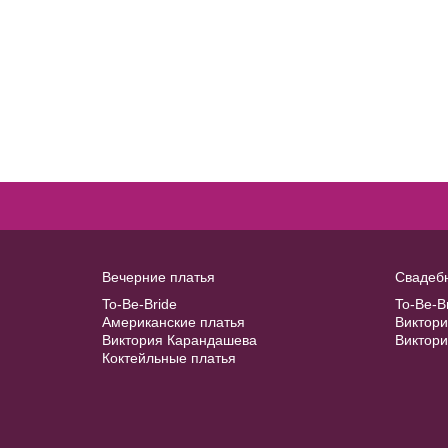
Veil №2917
Модель № 1032 Б
В примерочную
40
42
44
46
48
Купить
50
52
В примерочную
Вечерние платья
Свадеб
To-Be-Bride
To-Be-B
Купить
Американские платья
Виктор
Виктория Карандашева
Виктор
Коктейльные платья