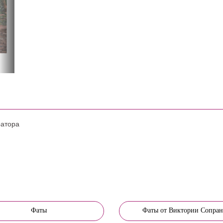
ратора
Фаты
Фаты от Виктории Сопран