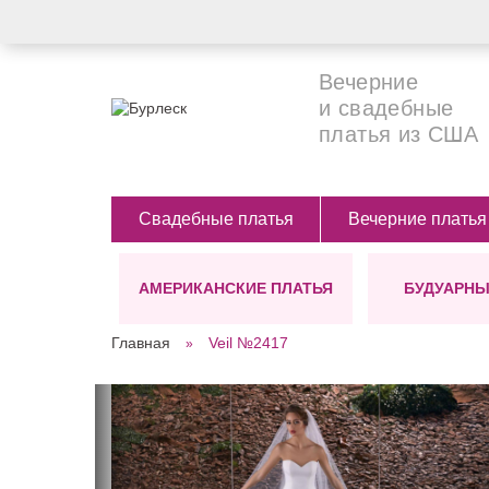
Вечерние
и свадебные
платья из США
Свадебные платья
Вечерние платья
АМЕРИКАНСКИЕ ПЛАТЬЯ
БУДУАРНЫ
СИЛУЭТЫ
ЦВЕТ
ДЛИНА
Главная
Veil №2417
Ампир
Белые
Длинные (в п
А-силуэт
Бежевые
Короткие
СТИЛЬ
Костюмы для невесты
Бирюзовые
Платье-футляр
Черные
Бохо
Прямое(классика)
Голубые
Винтажные