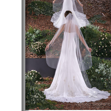
Пышные (платье
Красные
Кружевные
принцессы)
Розовые
Простые (ми
Рыбки-русалки
Синие
Ретро
Трансформер
Светлые
Зеленые
Золотые