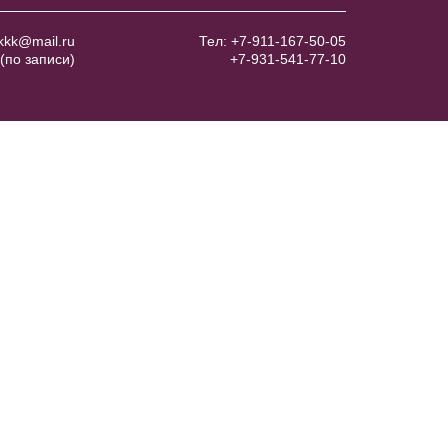
kkk@mail.ru
Тел:
+7-911-167-50-05
(по записи)
+7-931-541-77-10