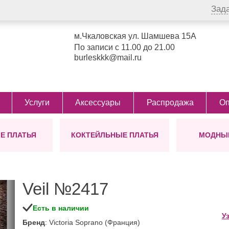
Зад
м.Чкаловская ул. Шамшева 15А
По записи с 11.00 до 21.00
burleskkk@mail.ru
Услуги
Аксессуары
Распродажа
Оп
Е ПЛАТЬЯ
КОКТЕЙЛЬНЫЕ ПЛАТЬЯ
МОДНЫЕ
СТИЛЬ
ЦВЕТ
БОЛЕРО
ТИП
ПОЯСА
ФАСОН
УКР
Д
ДЛЯ
ол)
Греческие
Айвори
Виктория
Для беременных
Для беременн
Дл
Сопрано
от Ви
Блестящие
Бежевые
Для мамы невесты
Для полных д
Кор
Сопра
Veil №2417
Пышные
Белые
Большие размеры
С корсетом
Ми
для пышных дам
Легкие
Пудровые
С разрезом
Ко
Есть в наличии
48 размер
У
Закрытые
Розовые
С рукавами
Бренд
: Victoria Soprano (Франция)
50 размер