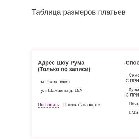
Таблица размеров платьев
Адрес Шоу-Рума
Спос
(Только по записи)
Само
С ПР
м. Чкаловская
Курь
ул. Шамшева д. 15А
С ПР
Почт
Позвонить
Показать на карте
EMS 