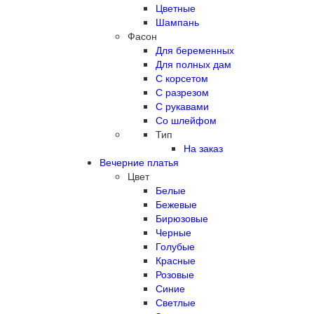
Цветные
Шампань
Фасон
Для беременных
Для полных дам
С корсетом
С разрезом
С рукавами
Со шлейфом
Тип
На заказ
Вечерние платья
Цвет
Белые
Бежевые
Бирюзовые
Черные
Голубые
Красные
Розовые
Синие
Светлые