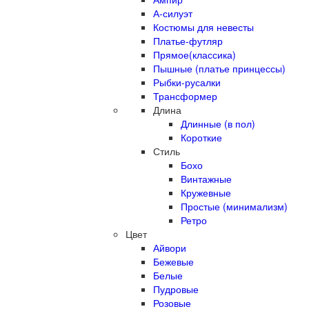
А-силуэт
Костюмы для невесты
Платье-футляр
Прямое(классика)
Пышные (платье принцессы)
Рыбки-русалки
Трансформер
Длина
Длинные (в пол)
Короткие
Стиль
Бохо
Винтажные
Кружевные
Простые (минимализм)
Ретро
Цвет
Айвори
Бежевые
Белые
Пудровые
Розовые