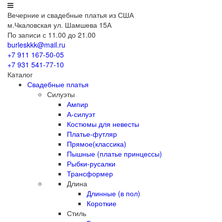
Вечерние
и свадебные
платья из США
м.Чкаловская ул. Шамшева 15А
По записи с 11.00 до 21.00
burleskkk@mail.ru
+7 911
167-50-05
+7 931
541-77-10
Каталог
Свадебные платья
Силуэты
Ампир
А-силуэт
Костюмы для невесты
Платье-футляр
Прямое(классика)
Пышные (платье принцессы)
Рыбки-русалки
Трансформер
Длина
Длинные (в пол)
Короткие
Стиль