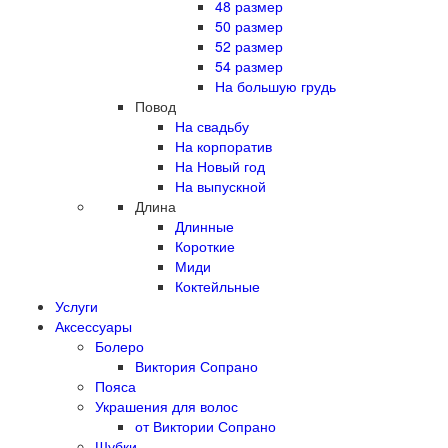
48 размер
50 размер
52 размер
54 размер
На большую грудь
Повод
На свадьбу
На корпоратив
На Новый год
На выпускной
Длина
Длинные
Короткие
Миди
Коктейльные
Услуги
Аксессуары
Болеро
Виктория Сопрано
Пояса
Украшения для волос
от Виктории Сопрано
Шубки