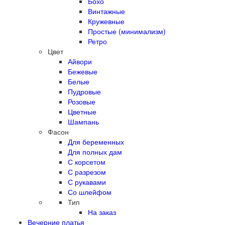
Бохо
Винтажные
Кружевные
Простые (минимализм)
Ретро
Цвет
Айвори
Бежевые
Белые
Пудровые
Розовые
Цветные
Шампань
Фасон
Для беременных
Для полных дам
С корсетом
С разрезом
С рукавами
Со шлейфом
Тип
На заказ
Вечерние платья