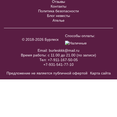
Отзывы
Контакты
Политика безопасности
Блог невесты
Ателье
Модель №C35
Голубой пояс с бантом BL003W
Способы оплаты:
© 2018-2026 Бурлеск
В примерочную
40
42
44
46
48
Email:
burleskkk@mail.ru
Время работы: с 11.00 до 21.00 (по записи)
Купить
Тел:
+7-911-167-50-05
50
52
+7-931-541-77-10
Предложение не является публичной офертой
Карта сайта
В примерочную
Купить
Модель №C279
48
50
52
54
56