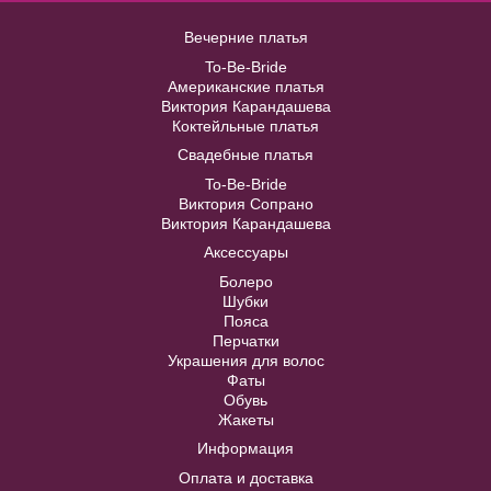
Вечерние платья
Пояс айвори с крупными
Briana №7417
камнями и стразами BL004W
To-Be-Bride
Американские платья
В примерочную
Виктория Карандашева
В примерочную
Коктейльные платья
Свадебные платья
Модель №C90 черное с крупным
Купить
Купить
цветочным принтом и V-
To-Be-Bride
образным вырезом
Виктория Сопрано
Виктория Карандашева
Аксессуары
48
50
52
54
56
Болеро
Шубки
58
60
Пояса
Перчатки
Украшения для волос
Фаты
В примерочную
Обувь
Жакеты
Информация
Купить
Оплата и доставка