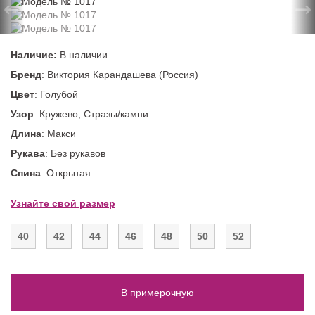
←
→
Наличие:
В наличии
Бренд
: Виктория Карандашева (Россия)
Цвет
: Голубой
Узор
: Кружево, Стразы/камни
Длина
: Макси
Рукава
: Без рукавов
Спина
: Открытая
Узнайте свой размер
40
42
44
46
48
50
52
В примерочную