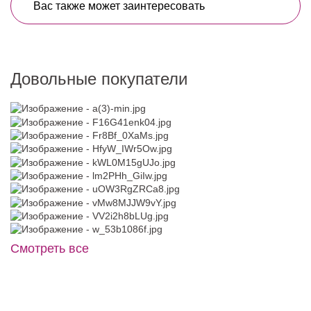
Вас также может заинтересовать
Довольные покупатели
Смотреть все
CU020B
Пояс айвори с крупным бантом
Модель № 1440 Эконом
BL006W