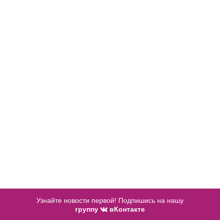
40
42
44
46
48
В примерочную
В примерочную
50
52
Купить
Купить
В примерочную
Купить
Узнайте новости первой! Подпишись на нашу
группу
вКонтакте