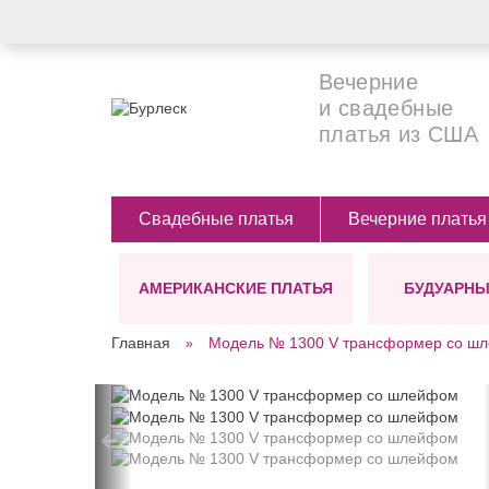
Вечерние
и свадебные
платья из США
Свадебные платья
Вечерние платья
АМЕРИКАНСКИЕ ПЛАТЬЯ
БУДУАРНЫ
СИЛУЭТЫ
ЦВЕТ
ДЛИНА
Главная
Модель № 1300 V трансформер со ш
Ампир
Белые
Длинные (в п
А-силуэт
Бежевые
Короткие
СТИЛЬ
Костюмы для невесты
Бирюзовые
←
Платье-футляр
Черные
Бохо
Прямое(классика)
Голубые
Винтажные