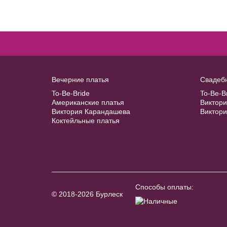
Купить
Модель №C327
40
42
44
46
48
Вечерние платья
Свадеб
To-Be-Bride
To-Be-B
Американские платья
Виктор
50
52
Виктория Карандашева
Виктор
Коктейльные платья
В примерочную
Купить
Способы оплаты:
© 2018-2026 Бурлеск
Accessories №A37