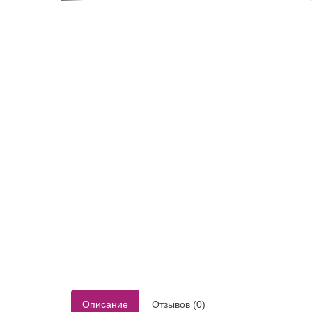
Пышные (платье
Красные
Кружевные
принцессы)
Розовые
Простые (ми
Рыбки-русалки
Синие
Ретро
Трансформер
Светлые
Зеленые
Золотые
Описание
Отзывов (0)