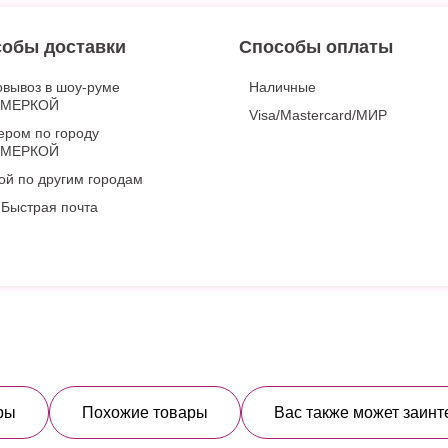
обы доставки
Способы оплаты
вывоз в шоу-руме
Наличные
ИМЕРКОЙ
Visa/Mastercard/МИР
ером по городу
ИМЕРКОЙ
ой по другим городам
Быстрая почта
ры
Похожие товары
Вас также может заинт