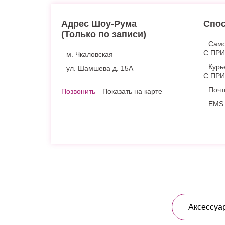
Адрес Шоу-Рума
Спос
(Только по записи)
Само
С ПР
м. Чкаловская
Курь
ул. Шамшева д. 15А
С ПР
Почт
Позвонить
Показать на карте
EMS 
Аксессуа