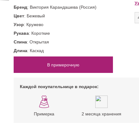
52 размер
Цветные
Со шлейфом
У
Бренд
: Виктория Карандашева (Россия)
54 размер
Шампань
На большую грудь
нимализм)
Цвет
: Бежевый
ПОВОД
Узор
: Кружево
На свадьбу
Рукава
: Короткие
На корпоратив
Спина
: Открытая
На Новый год
Длина
: Каскад
На выпускной
В примерочную
Каждой покупательнице в подарок:
Примерка
2 месяца хранения