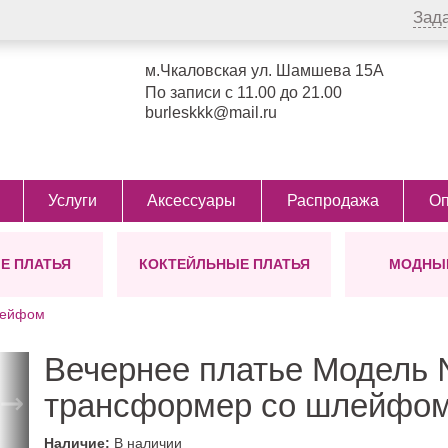
Зад
м.Чкаловская ул. Шамшева 15А
По записи с 11.00 до 21.00
burleskkk@mail.ru
Услуги
Аксессуары
Распродажа
Оп
Е ПЛАТЬЯ
КОКТЕЙЛЬНЫЕ ПЛАТЬЯ
МОДНЫЕ
СТИЛЬ
ЦВЕТ
БОЛЕРО
ТИП
ПОЯСА
ФАСОН
УКР
Д
ДЛЯ
лейфом
ол)
Греческие
Айвори
Виктория
Для беременных
Для беременн
Дл
Сопрано
от Ви
Блестящие
Бежевые
Для мамы невесты
Для полных д
Кор
Сопра
Вечернее платье Модель 
Пышные
Белые
Большие размеры
С корсетом
Ми
→
для пышных дам
трансформер со шлейфо
Легкие
Пудровые
С разрезом
Ко
48 размер
Закрытые
Розовые
С рукавами
50 размер
Наличие:
В наличии