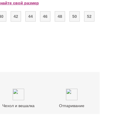
знайте свой размер
40
42
44
46
48
50
52
Чехол и вешалка
Отпаривание