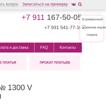
ать вопрос
Записаться на примерку
+7 911
167-50-05
В примерочной
+7 931
541-77-10
товаров
лата и доставка
FAQ
Контакты
 ПЛАТЬЯ
ПРОКАТ ПЛАТЬЕВ
АШЕНИЯ
ЛИНА
ШУБКИ
ТИП
 ВОЛОС
ых
инные
На заказ
ктории
ам
откие
но
№ 1300 V
ди
м
ктейльные