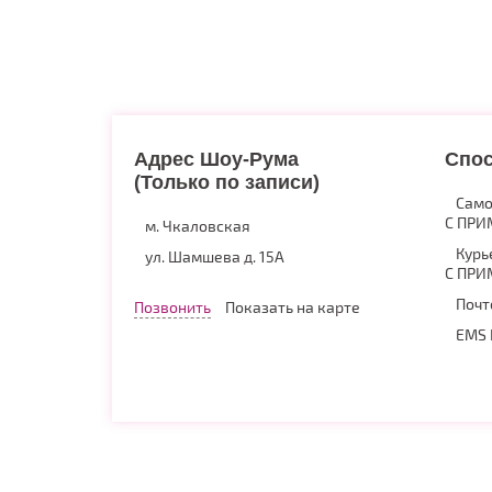
Адрес Шоу-Рума
Спос
(Только по записи)
Само
С ПРИ
м. Чкаловская
Курь
ул. Шамшева д. 15А
С ПРИ
Почт
Позвонить
Показать на карте
EMS 