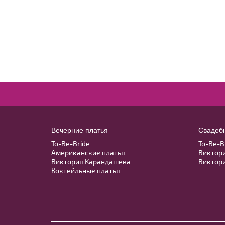
Жакет J002
В примерочную
Купить
Модель № 1314 Эконом длинное
белое с завышенной линией талии
Вечерние платья
Свадеб
В примерочную
To-Be-Bride
To-Be-B
Американские платья
Виктор
Купить
Виктория Карандашева
Виктор
Коктейльные платья