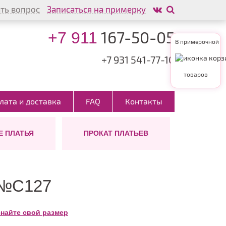
ть вопрос
Записаться на примерку
167-50-05
+7 911
В примерочной
+7 931
541-77-10
товаров
лата и доставка
FAQ
Контакты
 ПЛАТЬЯ
ПРОКАТ ПЛАТЬЕВ
АШЕНИЯ
ИНА
ШУБКИ
ТИП
ВОЛОС
ых
инные
На заказ
ктории
м
откие
но
 №C127
ди
тейльные
знайте свой размер