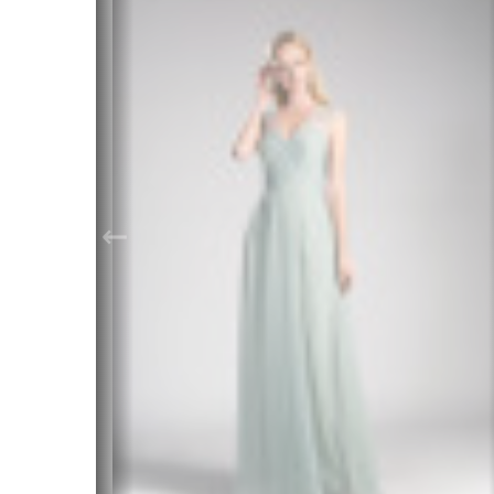
Пышные (платье
Красные
Кружевные
принцессы)
Розовые
Простые (ми
Рыбки-русалки
Синие
Ретро
Трансформер
Светлые
Зеленые
Золотые
←