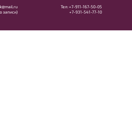
k@mail.ru
Тел:
+7-911-167-50-05
по записи)
+7-931-541-77-10