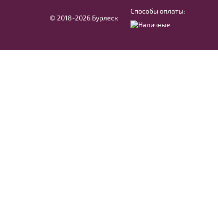
Способы оплаты:
© 2018-2026 Бурлеск
Жакет J011
В примерочную
Купить
Модель № 1598
В примерочную
Купить