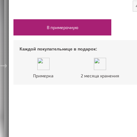
52 размер
Цветные
Со шлейфом
54 размер
Шампань
На большую грудь
нимализм)
ПОВОД
В примерочную
На свадьбу
На корпоратив
На Новый год
Каждой покупательнице в подарок:
На выпускной
→
Примерка
2 месяца хранения