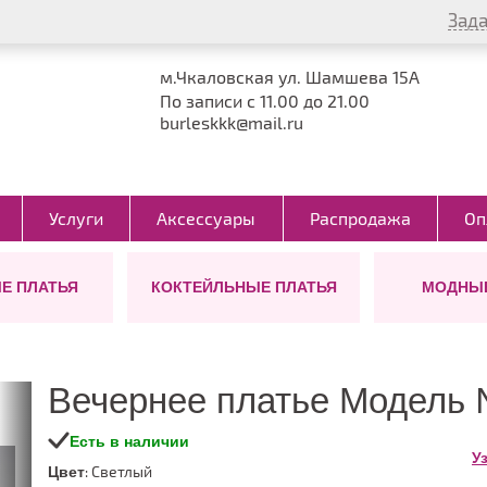
Зада
м.Чкаловская ул. Шамшева 15А
По записи с 11.00 до 21.00
burleskkk@mail.ru
Услуги
Аксессуары
Распродажа
Оп
Е ПЛАТЬЯ
КОКТЕЙЛЬНЫЕ ПЛАТЬЯ
МОДНЫЕ
СТИЛЬ
ЦВЕТ
БОЛЕРО
ТИП
ПОЯСА
ФАСОН
УКР
ДЛ
ДЛЯ 
ол)
Греческие
Айвори
Виктория
Для беременных
Для беременн
Дл
Сопрано
от Ви
Блестящие
Бежевые
Для мамы невесты
Для полных да
Кор
Сопра
Вечернее платье Модель
Пышные
Белые
Большие размеры для
С корсетом
Ми
пышных дам
Легкие
Пудровые
С разрезом
Кок
Есть в наличии
48 размер
У
Закрытые
Розовые
С рукавами
: Светлый
Цвет
50 размер