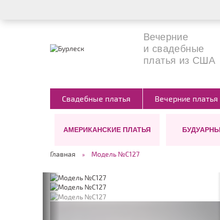
Вечерние
и свадебные
платья из США
Свадебные платья
Вечерние платья
АМЕРИКАНСКИЕ ПЛАТЬЯ
БУДУАРНЫ
СИЛУЭТЫ
ЦВЕТ
ДЛИНА
Главная
Модель №C127
Ампир
Белые
Длинные (в п
А-силуэт
Бежевые
Короткие
Костюмы для невесты
Бирюзовые
СТИЛЬ
Платье-футляр
Черные
Бохо
Прямое(классика)
Голубые
Винтажные