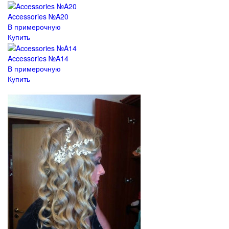
Accessories №A20
В примерочную
Купить
Accessories №A14
В примерочную
Купить