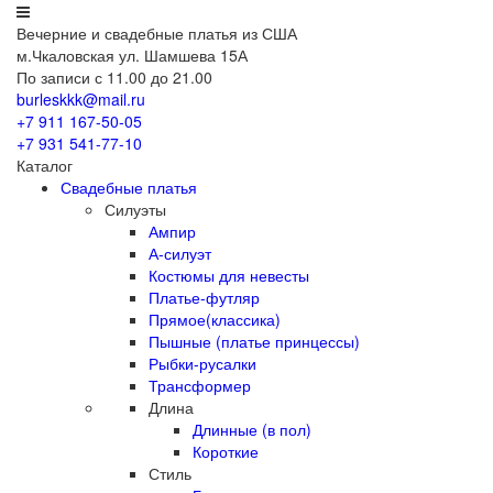
Вечерние
и свадебные
платья из США
м.Чкаловская ул. Шамшева 15А
По записи с 11.00 до 21.00
burleskkk@mail.ru
+7 911
167-50-05
+7 931
541-77-10
Каталог
Свадебные платья
Силуэты
Ампир
А-силуэт
Костюмы для невесты
Платье-футляр
Прямое(классика)
Пышные (платье принцессы)
Рыбки-русалки
Трансформер
Длина
Длинные (в пол)
Короткие
Стиль