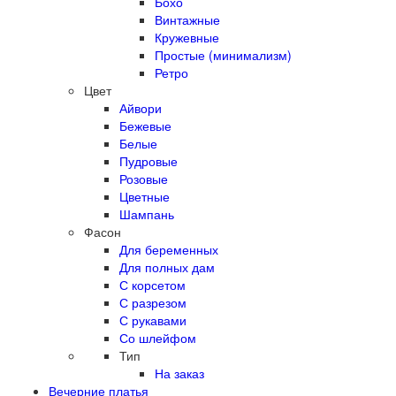
Бохо
Винтажные
Кружевные
Простые (минимализм)
Ретро
Цвет
Айвори
Бежевые
Белые
Пудровые
Розовые
Цветные
Шампань
Фасон
Для беременных
Для полных дам
С корсетом
С разрезом
С рукавами
Со шлейфом
Тип
На заказ
Вечерние платья