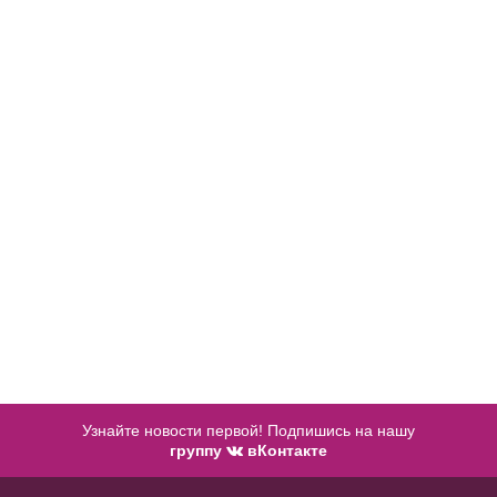
В примерочную
Купить
50
52
Купить
В примерочную
Купить
Узнайте новости первой! Подпишись на нашу
группу
вКонтакте
Пояс айвори с крупным бантом