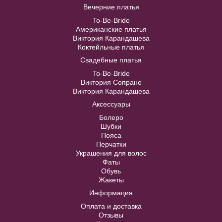
Вечерние платья
BL006W
Модель №C148
To-Be-Bride
Американские платья
В примерочную
Виктория Карандашева
40
42
44
46
48
Коктейльные платья
Купить
Свадебные платья
Модель №C329
To-Be-Bride
50
52
Виктория Сопрано
40
42
44
46
48
Виктория Карандашева
Аксессуары
В примерочную
50
52
Болеро
Шубки
Купить
Пояса
Перчатки
В примерочную
Украшения для волос
Фаты
Обувь
Купить
Жакеты
Информация
Оплата и доставка
Отзывы