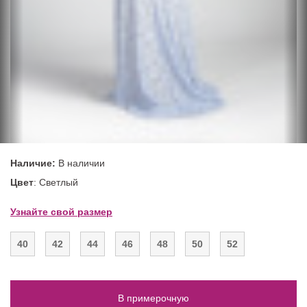
Наличие:
В наличии
Цвет
: Светлый
Узнайте свой размер
40
42
44
46
48
50
52
В примерочную