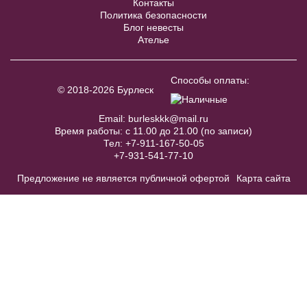
Контакты
Политика безопасности
Блог невесты
Ателье
Бордовый пояс с крупными
камнями и стразами BL005W
Способы оплаты:
© 2018-2026 Бурлеск
В примерочную
Email:
burleskkk@mail.ru
Время работы: с 11.00 до 21.00 (по записи)
Купить
Тел:
+7-911-167-50-05
+7-931-541-77-10
Модель №C399
Предложение не является публичной офертой
Карта сайта
48
50
52
54
56
58
60
В примерочную