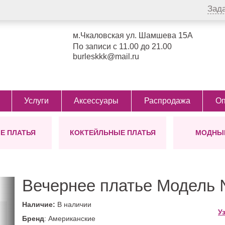
Зад
м.Чкаловская ул. Шамшева 15А
По записи с 11.00 до 21.00
burleskkk@mail.ru
Услуги
Аксессуары
Распродажа
Оп
Е ПЛАТЬЯ
КОКТЕЙЛЬНЫЕ ПЛАТЬЯ
МОДНЫЕ
СТИЛЬ
ЦВЕТ
БОЛЕРО
ТИП
ПОЯСА
ФАСОН
УКР
Д
ДЛЯ
ол)
Греческие
Айвори
Виктория
Для беременных
Для беременн
Дл
Сопрано
от Ви
Блестящие
Бежевые
Для мамы невесты
Для полных д
Кор
Сопра
Вечернее платье Модель
Пышные
Белые
Большие размеры
С корсетом
Ми
для пышных дам
Легкие
Пудровые
С разрезом
Ко
Наличие:
В наличии
48 размер
У
Закрытые
Розовые
С рукавами
Бренд
: Американские
50 размер