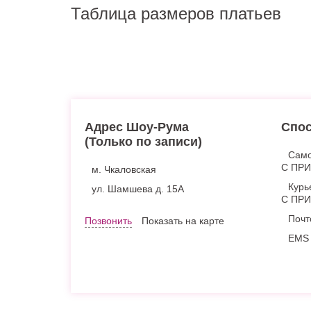
Таблица размеров платьев
Адрес Шоу-Рума
Спос
(Только по записи)
Само
С ПР
м. Чкаловская
Курь
ул. Шамшева д. 15А
С ПР
Почт
Позвонить
Показать на карте
EMS 