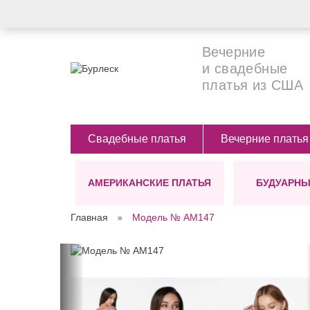
Вечерние
и свадебные
платья из США
Свадебные платья
Вечерние платья
АМЕРИКАНСКИЕ ПЛАТЬЯ
БУДУАРНЫ
СИЛУЭТЫ
ЦВЕТ
ДЛИНА
Главная
Модель № AМ147
Ампир
Белые
Длинные (в п
А-силуэт
Бежевые
Короткие
СТИЛЬ
Костюмы для невесты
Бирюзовые
Платье-футляр
Черные
Бохо
Прямое(классика)
Голубые
Винтажные