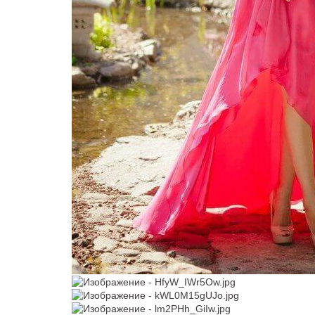
Жакет J022
В примерочную
Купить
Модель № BGL1549
BAF011B темно-зеленое
приталенное To Be Bride
40
42
44
46
48
48
50
52
54
56
50
52
58
60
В примерочную
В примерочную
Купить