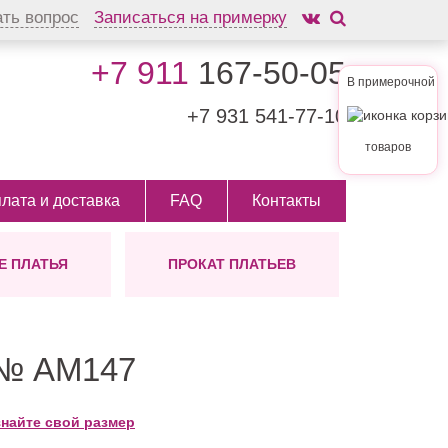
ать вопрос
Записаться на примерку
+7 911
167-50-05
В примерочной
+7 931
541-77-10
товаров
лата и доставка
FAQ
Контакты
 ПЛАТЬЯ
ПРОКАТ ПЛАТЬЕВ
АШЕНИЯ
ЛИНА
ШУБКИ
ТИП
 ВОЛОС
ых
инные
На заказ
ктории
ам
откие
но
 № AМ147
ди
ктейльные
знайте свой размер