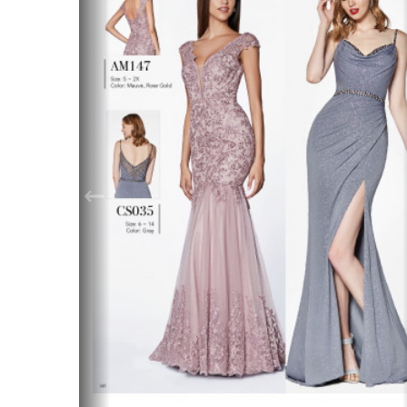
Пышные (платье
Красные
Кружевные
принцессы)
Розовые
Простые (ми
Рыбки-русалки
Синие
Ретро
Трансформер
Светлые
Зеленые
Золотые
←