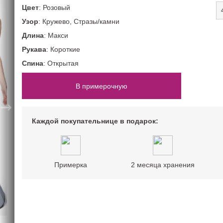
52 размер
Цветные
Со шлейфом
Цвет
: Розовый
54 размер
Шампань
Узор
: Кружево, Стразы/камни
На большую грудь
нимализм)
ПОВОД
Длина
: Макси
Рукава
: Короткие
На свадьбу
Спина
: Открытая
На корпоратив
На Новый год
В примерочную
На выпускной
→
Каждой покупательнице в подарок:
Примерка
2 месяца хранения