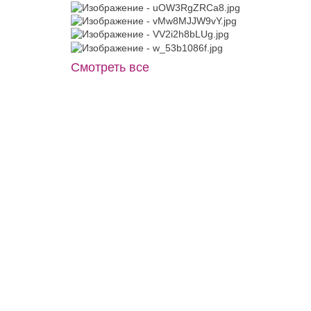
Купить
Смотреть все
Жакет J004
В примерочную
Купить
MT037B бархатное изумрудного
цвета To be Bride